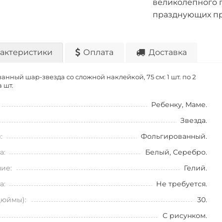
великолепного п
празднующих пр
актеристики
Оплата
Доставка
анный шар-звезда со сложной наклейкой, 75 см: 1 шт. по
2
а шт.
Ребенку, Маме.
Звезда.
:
Фольгированный.
а:
Белый, Серебро.
ие:
Гелий.
а:
Не требуется.
дюймы):
30.
С рисунком.