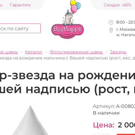
ы
Гарантии
Скидка -40%
8:00 - 22
г. Москв
м. Нагат
ые шары
Каталог
Фольгированные шары
Звезды
езда на рождение мальчика с Вашей надписью (рост, вес, д
р-звезда на рождени
ей надписью (рост, в
Артикул:
A-0080
В наличии
Цена:
2 00