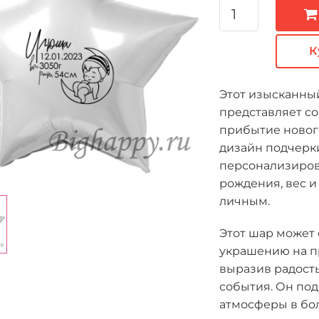
К
Этот изысканны
представляет с
прибытие новог
дизайн подчерк
персонализирова
рождения, вес и
личным.
Этот шар может
украшению на п
выразив радость
события. Он под
атмосферы в бол