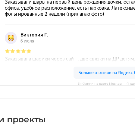
БигХэппи на карте Москвы — Янде
и проекты