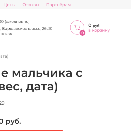
Цены
Отзывы
Партнёрам
:00 (ежедневно)
0
руб
а, Варшавское шоссе, 26с10
в корзину
0
инская
ата)
е мальчика с
ес, дата)
29
0
руб.