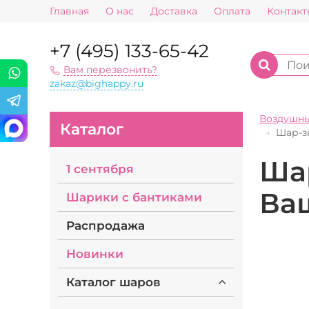
Главная
О нас
Доставка
Оплата
Контакт
+7 (495) 133-65-42
Вам перезвонить?
zakaz@bighappy.ru
Воздушн
Каталог
Шар-зв
Ша
1 сентября
Ваш
Шарики с бантиками
Распродажа
Новинки
Каталог шаров