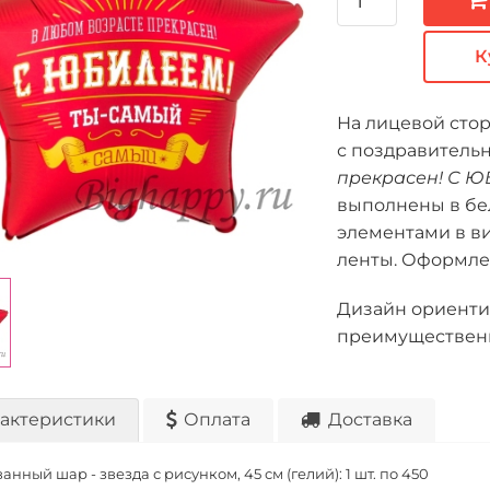
К
На лицевой сто
с поздравитель
прекрасен! С Ю
выполнены в бе
элементами в ви
ленты. Оформле
Дизайн ориенти
преимущественн
актеристики
Оплата
Доставка
нный шар - звезда с рисунком, 45 см (гелий): 1 шт. по
450