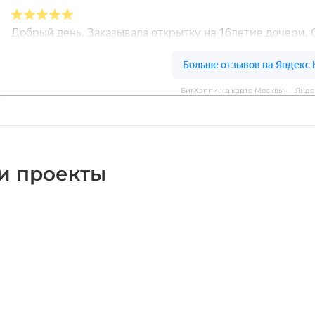
БигХэппи на карте Москвы — Янде
и проекты