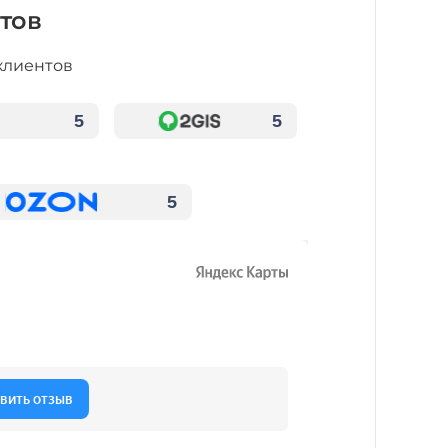
тов
клиентов
5
5
5