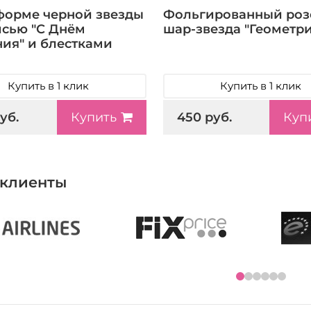
форме черной звезды
Фольгированный ро
исью "С Днём
шар-звезда "Геометри
ия" и блестками
Купить в 1 клик
Купить в 1 клик
уб.
450 руб.
Купить
Куп
клиенты