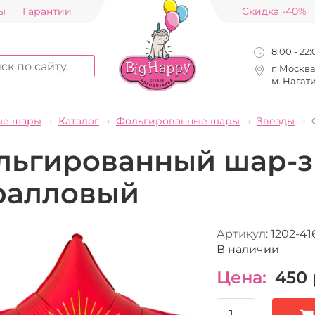
ы
Гарантии
Скидка -40%
8:00 - 22
г. Москв
м. Нагат
ые шары
Каталог
Фольгированные шары
Звезды
льгированный шар-з
ралловый
Артикул:
1202-41
В наличии
Цена:
450