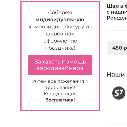
Шар в 
с надп
Соберём
Рожден
индивидуальную
композицию, фигуру из
шаров или
оформление
450 р
праздника!
Заказать помощь
аэродизайнера
Наши 
Учтём все пожелания и
требования!
Консультация
бесплатная
!