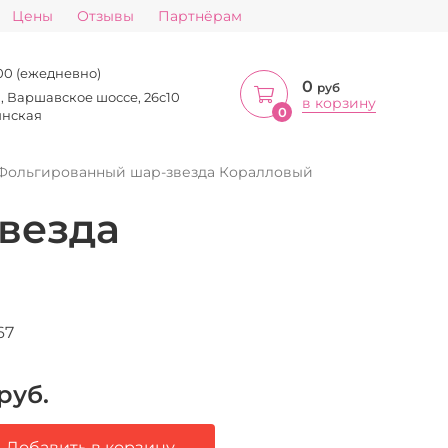
Цены
Отзывы
Партнёрам
:00 (ежедневно)
0
руб
а, Варшавское шоссе, 26с10
в корзину
0
инская
Фольгированный шар-звезда Коралловый
везда
67
руб.
Добавить в корзину