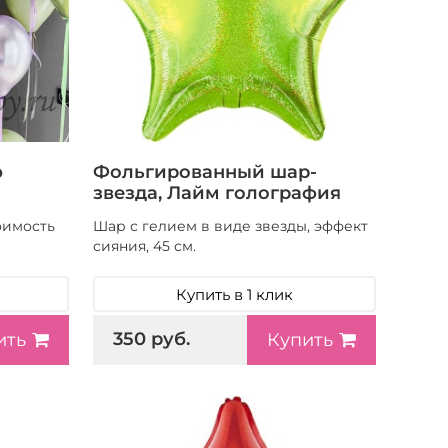
ю
Фольгированный шар-
звезда, Лайм голография
оимость
Шар с гелием в виде звезды, эффект
сияния, 45 см.
Купить в 1 клик
350 руб.
ить
Купить