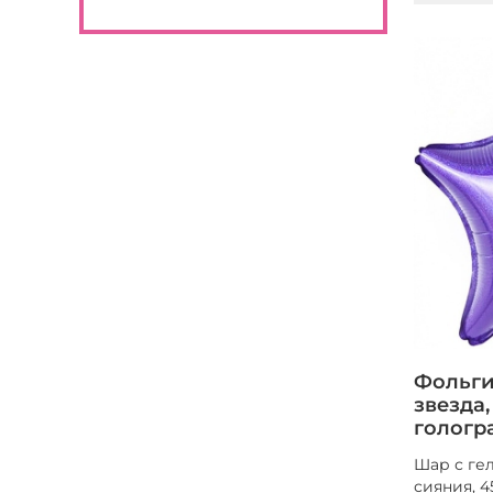
Фольги
звезда
гологр
Шар с ге
сияния, 4