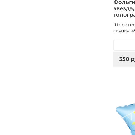
Фольги
звезда
гологр
Шар с ге
сияния, 4
350 р