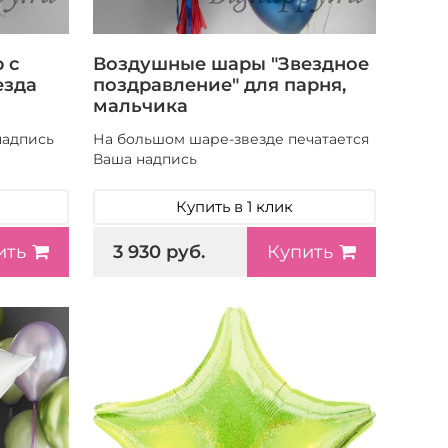
 с
Воздушные шары "Звездное
езда
поздравление" для парня,
мальчика
надпись
На большом шаре-звезде печатается
Ваша надпись
Купить в 1 клик
3 930 руб.
ить
Купить