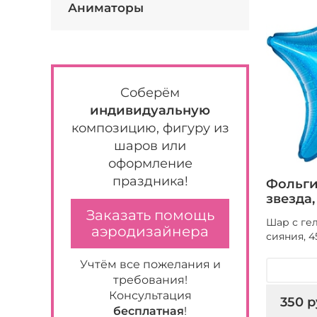
Аниматоры
Соберём
индивидуальную
композицию, фигуру из
шаров или
оформление
праздника!
Фольги
звезда
Заказать помощь
Шар с ге
аэродизайнера
сияния, 4
Учтём все пожелания и
требования!
Консультация
350 р
бесплатная
!