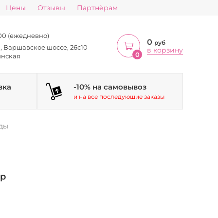
Цены
Отзывы
Партнёрам
:00 (ежедневно)
0
руб
а, Варшавское шоссе, 26с10
в корзину
0
инская
вка
-10% на самовывоз
и на все последующие заказы
ды
р