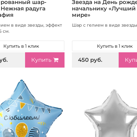
рованный шар-
Звезда на День рожд
, Нежная радуга
начальнику «Лучший 
афия
мире»
лием в виде звезды, эффект
Шар с гелием в виде звезды,
5 см.
Купить в 1 клик
Купить в 1 клик
уб.
450 руб.
Купить
Куп