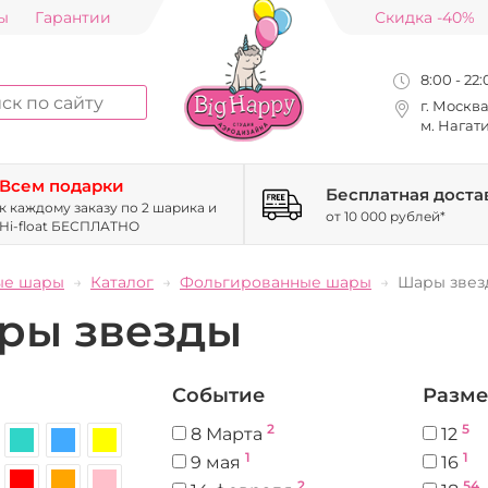
ы
Гарантии
Скидка -40%
8:00 - 22
г. Москв
м. Нагат
Всем подарки
Бесплатная доста
к каждому заказу по 2 шарика и
от 10 000 рублей*
Hi-float БЕСПЛАТНО
ые шары
Каталог
Фольгированные шары
Шары звез
ры звезды
Событие
Разме
2
5
8 Марта
12
1
1
9 мая
16
2
54