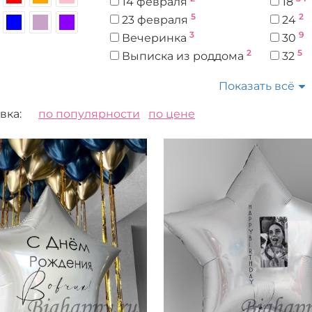
14 февраля
18
5
2
23 февраля
24
3
9
Вечеринка
30
2
5
Выписка из роддома
32
1
1
Выпускной
36
Показать всё
Выпускной в детском
1
саду
вка:
по популярности
по цене
2
Годовщина
1
Девичник
1
Дембель
1
День рождение
21
День рождения
3
Детский праздник
2
Корпоратив
2
Новый год
2
Юбилей
1
годик