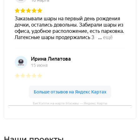
БигХэппи на карте Москвы — Яндекс Карты
Наши проекты