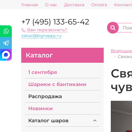
Главная
О нас
Доставка
Оплата
Контакт
+7 (495) 133-65-42
Вам перезвонить?
zakaz@bighappy.ru
Воздушн
Каталог
Связка
Свя
1 сентября
чу
Шарики с бантиками
Распродажа
Новинки
Каталог шаров