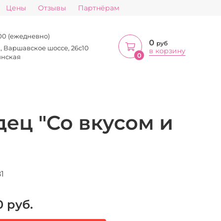
Цены
Отзывы
Партнёрам
:00 (ежедневно)
0
руб
а, Варшавское шоссе, 26с10
в корзину
0
инская
дец "Со вкусом и
1
0
руб.