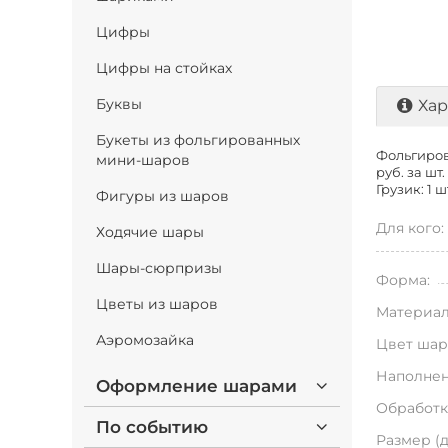
Цифры
Цифры на стойках
Буквы
Хар
Букеты из фольгированных
Фольгирова
мини-шаров
руб. за шт.
Грузик: 1 ш
Фигуры из шаров
Для кого:
Ходячие шары
Шары-сюрпризы
Форма:
Цветы из шаров
Материал
Аэромозайка
Цвет шар
Наполнен
Оформление шарами
Обработк
По событию
Размер (