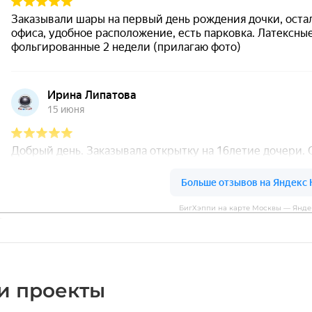
БигХэппи на карте Москвы — Янде
и проекты