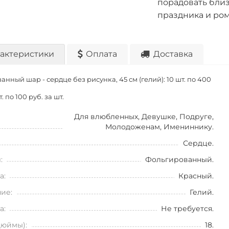
порадовать близ
праздника и ром
актеристики
Оплата
Доставка
нный шар - сердце без рисунка, 45 см (гелий): 10 шт. по
400
т. по
100 руб. за шт.
Для влюбленных, Девушке, Подруге,
Молодоженам, Имениннику.
Сердце.
:
Фольгированный.
а:
Красный.
ие:
Гелий.
а:
Не требуется.
дюймы):
18.