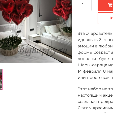
К
Эта очарователь
идеальный спосо
эмоций в любой 
формы создаст 
дополнит букет
Шары-сердца иде
14 февраля, 8 м
или просто как 
Этот набор не то
настоящим акце
создавая прекр
С этим красивы