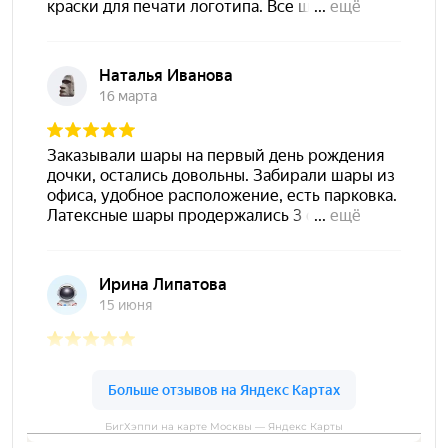
БигХэппи на карте Москвы — Яндекс Карты