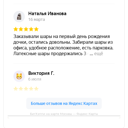
БигХэппи на карте Москвы — Яндекс Карты