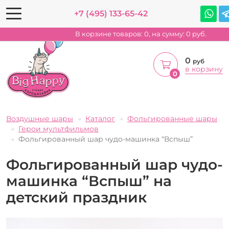
+7 (495) 133-65-42
В корзине товаров:
0
, на сумму:
0
руб.
0
руб
в корзину
0
Воздушные шары
Каталог
Фольгированные шары
Герои мультфильмов
Фольгированный шар чудо-машинка “Вспыш”
Фольгированный шар чудо-
машинка “Вспыш” на
детский праздник