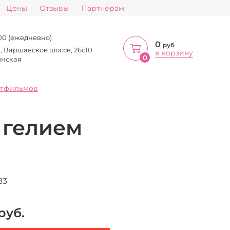
Цены
Отзывы
Партнёрам
:00 (ежедневно)
0
руб
а, Варшавское шоссе, 26с10
в корзину
0
инская
ьтфильмов
 гелием
83
руб.