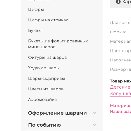
Хар
Цифры
Цифры на стойках
Для кого:
Буквы
Форма:
Букеты из фольгированных
Материал
мини-шаров
Цвет шар
Фигуры из шаров
Наполнен
Ходячие шары
Размер (
Шары-сюрпризы
Товар на
Детские
Цветы из шаров
Золушка
Аэромозайка
Материал
Наши шар
Оформление шарами
По событию