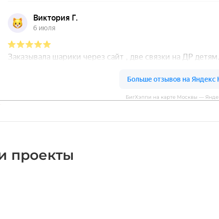
БигХэппи на карте Москвы — Янде
и проекты