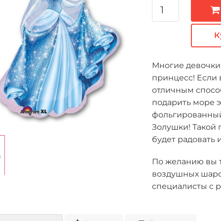
К
Многие девочки
принцесс! Если 
отличным спосо
подарить море 
фольгированный
Золушки! Такой 
будет радовать 
По желанию вы 
воздушных шаро
специалисты с р