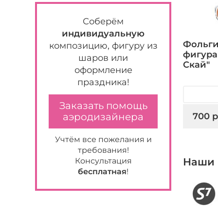
Соберём
индивидуальную
Фольг
композицию, фигуру из
фигура
шаров или
Скай"
оформление
праздника!
Заказать помощь
700 р
аэродизайнера
Учтём все пожелания и
требования!
Наши 
Консультация
бесплатная
!