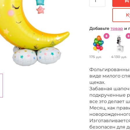
К
Добавьте
товар
и 
175
4 130
руб.
руб.
Фольгированный 
виде милого сп
щеках.
Забавная шапочк
подкрученные ре
все это делает 
Месяц, как прав
новорожденного
Изготавливается
безопасен для д