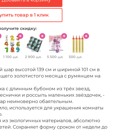
упить товар в 1 клик
получите скидку:
1 100
2 900
5 500
500
руб.
руб.
руб.
руб.
шар высотой 139 см и шириной 101 см в
ящего золотистого месяца с румянцем на
а с длинным бубоном из трёх звезд,
снички и россыпь маленьких звёздочек, -
шар неимоверно обаятельным.
ило, используется для украшения комнаты
.
 из экологичных материалов, абсолютно
етей. Сохраняет форму сроком от недели до