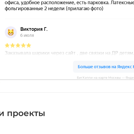
БигХэппи на карте Москвы — Янде
и проекты