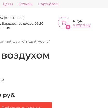
Цены
Отзывы
Партнёрам
:00 (ежедневно)
0
руб
а, Варшавское шоссе, 26с10
в корзину
0
инская
анный шар "Спящий месяц"
 воздухом
59
0
руб.
Добавить в корзину