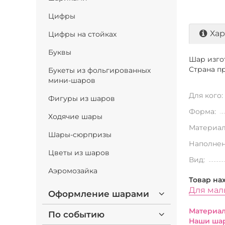
Цифры
Хар
Цифры на стойках
Буквы
Шар изго
Страна пр
Букеты из фольгированных
мини-шаров
Для кого:
Фигуры из шаров
Форма:
Ходячие шары
Материал
Шары-сюрпризы
Наполнен
Цветы из шаров
Вид:
Аэромозайка
Товар на
Для мал
Оформление шарами
Материал
По событию
Наши шар