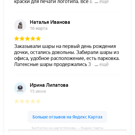
БигХэппи на карте Москвы — Яндекс Карты