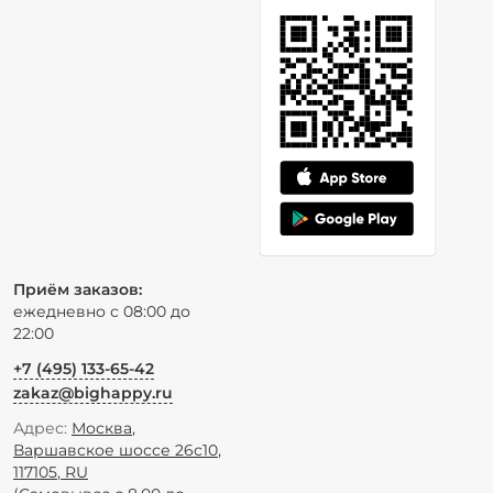
Приём заказов:
ежедневно с 08:00 до
22:00
+7 (495) 133-65-42
zakaz@bighappy.ru
Адрес:
Москва
,
Варшавское шоссе 26с10
,
117105
,
RU