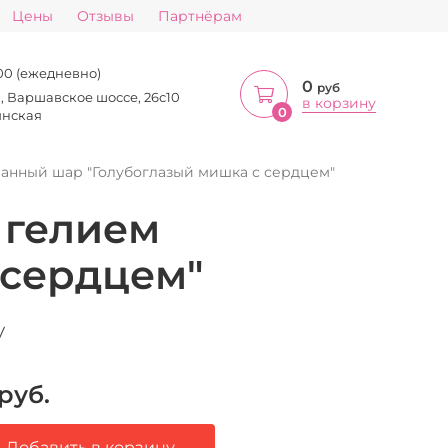
Цены
Отзывы
Партнёрам
:00 (ежедневно)
0
руб
а, Варшавское шоссе, 26с10
в корзину
0
инская
анный шар "Голубоглазый мишка с сердцем"
 гелием
 сердцем"
V
руб.
Добавить в корзину