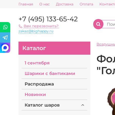
Главная
О нас
Доставка
Оплата
Контакт
+7 (495) 133-65-42
Вам перезвонить?
zakaz@bighappy.ru
Воздушн
Каталог
Фо
1 сентября
"Г
Шарики с бантиками
Распродажа
Новинки
Каталог шаров