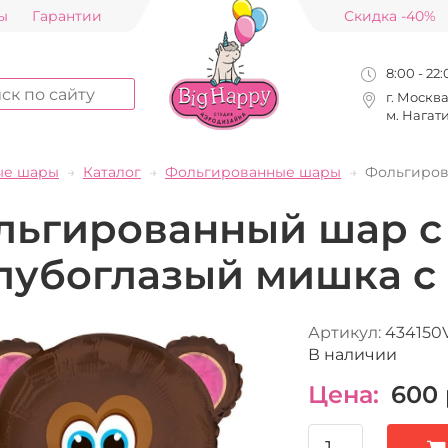
ы
Гарантии
Скидка -40%
8:00 - 22
г. Москв
м. Нагат
ые шары
Каталог
Фольгированные шары
Фольгиров
льгированный шар с
олубоглазый мишка с
Артикул:
434150
В наличии
Цена:
600