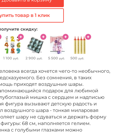
упить товар в 1 клик
получите скидку:
1 100
2 900
5 500
500
руб.
руб.
руб.
руб.
ловека всегда хочется чего-то необычного,
едсказуемого. Без сомнения, в таких
омощь приходят воздушные шары.
запоминающийся подарок для любимой
олубоглазый мишка с сердцем и надписью
ная фигура вызывают детскую радость и
л воздушного шара - тонкая миларовая
воляет шару не сдуваться и держать форму
 фигуры: 68 см, наполняется гелием.
нка с голубыми глазками можно