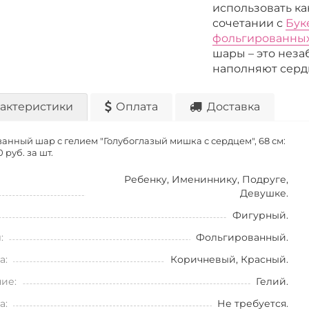
использовать ка
сочетании с
Бук
фольгированных 
шары – это нез
наполняют серд
актеристики
Оплата
Доставка
анный шар с гелием "Голубоглазый мишка с сердцем", 68 см:
 руб. за шт.
Ребенку, Имениннику, Подруге,
Девушке.
Фигурный.
:
Фольгированный.
а:
Коричневый, Красный.
ие:
Гелий.
а:
Не требуется.