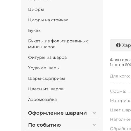
Цифры
Цифры на стойках
Буквы
Букеты из фольгированных
Хар
мини-шаров
Фигуры из шаров
Фольгиров
1 шт. по
600
Ходячие шары
Для кого:
Шары-сюрпризы
Цветы из шаров
Форма:
Аэромозайка
Материал
Цвет шар
Оформление шарами
Наполнен
По событию
Обработк