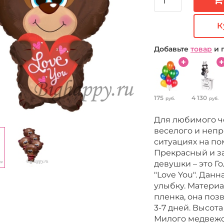
К
Добавьте
товар
и 
175
4 130
руб.
руб.
Для любимого че
веселого и непр
ситуациях на п
Прекрасный и 
девушки – это Г
"Love You". Дан
улыбку. Материа
пленка, она поз
3-7 дней. Высота
Милого медвежо