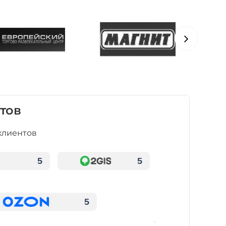
тов
клиентов
5
5
5