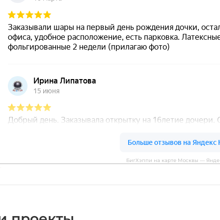
БигХэппи на карте Москвы — Янде
и проекты