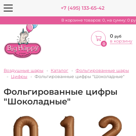
+7 (495) 133-65-42
В корзине товаров:
0
, на сумму:
0
ру
0
руб
в корзину
0
Воздушные шары
Каталог
Фольгированные шары
Цифры
Фольгированные цифры "Шоколадные"
Фольгированные цифры
"Шоколадные"