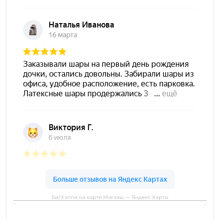
БигХэппи на карте Москвы — Яндекс Карты