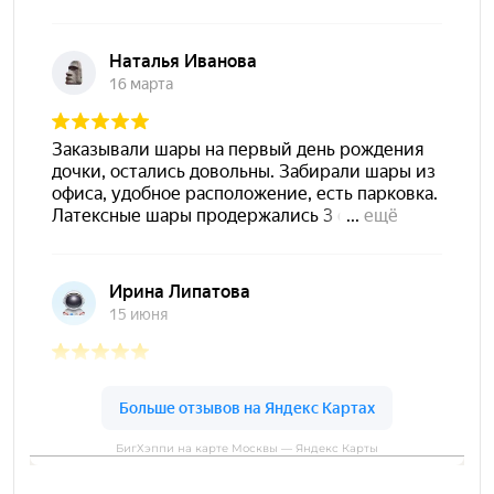
БигХэппи на карте Москвы — Яндекс Карты