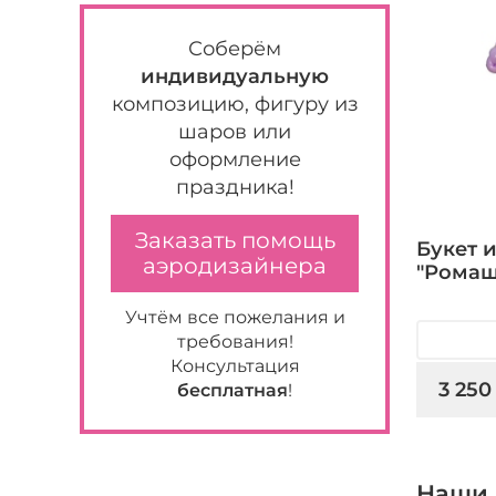
Соберём
индивидуальную
композицию, фигуру из
шаров или
оформление
праздника!
Заказать помощь
Букет 
аэродизайнера
"Ромаш
Учтём все пожелания и
требования!
Консультация
3 250
бесплатная
!
Наши 