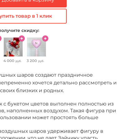
упить товар в 1 клик
получите скидку:
4 000
3 200
руб.
руб.
ушных шаров создают праздничное
непременно хочется детально рассмотреть и
своих близких и родных.
к с букетом цветов выполнен полностью из
в, наполненных воздухом. Такая фигура при
ользовании может простоять больше
 воздушных шаров удерживает фигуру в
ложении, что не дает Зайчику упасть.