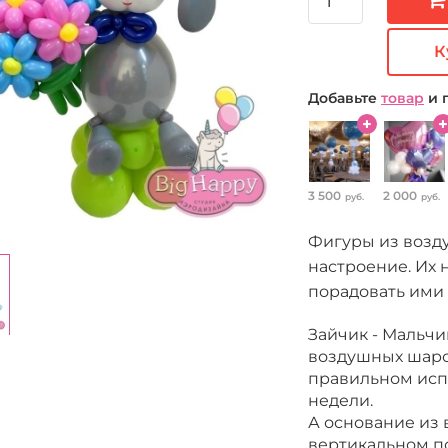
К
Добавьте
товар
и 
3 500
2 000
руб.
руб.
Фигуры из возд
настроение. Их 
порадовать ими 
Зайчик - Мальчи
воздушных шаро
правильном исп
недели.
А основание из
вертикальном по