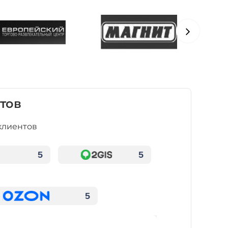
тов
клиентов
5
5
5