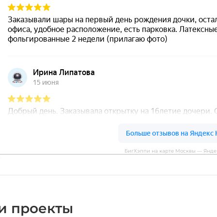
БигХэппи на карте Москвы — Янде
и проекты