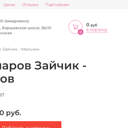
Цены
Отзывы
Партнёрам
:00 (ежедневно)
0
руб
а, Варшавское шоссе, 26с10
в корзину
0
инская
 Зайчик - Мальчик
аров Зайчик -
тов
97
0
руб.
Добавить в корзину