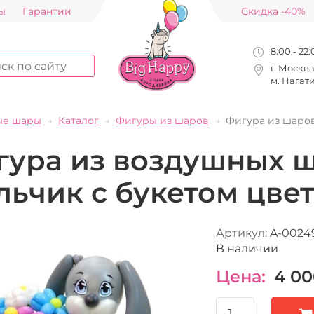
ы
Гарантии
Скидка -40%
8:00 - 22
г. Москв
м. Нагат
ые шары
Каталог
Фигуры из шаров
Фигура из шаров
гура из воздушных ш
ьчик с букетом цве
Артикул:
A-0024
В наличии
Цена:
4 00