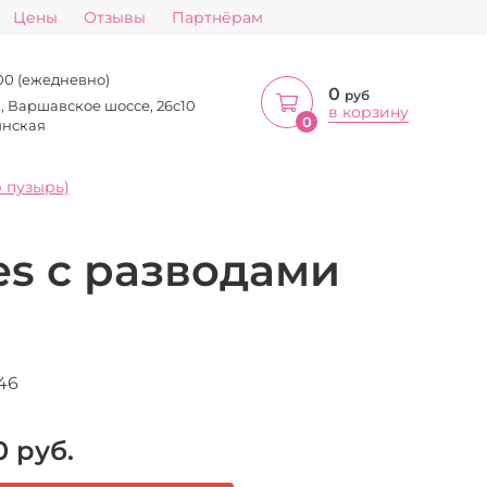
Цены
Отзывы
Партнёрам
:00 (ежедневно)
0
руб
а, Варшавское шоссе, 26с10
в корзину
0
инская
 пузырь)
s c разводами
46
0
руб.