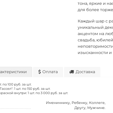
тона, яркие и 
для более торже
Каждый шар с р
уникальный деко
акцентом на люб
свадьба, юбилей
неповторимости 
изысканности и 
актеристики
Оплата
Доставка
т. по
100 руб. за шт.
Тассел": 1 шт. по
150 руб. за шт.
краской внутри: 1 шт. по
3 000 руб. за шт.
Имениннику, Ребенку, Коллеге,
Другу, Мужчине.