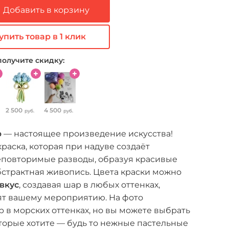
Добавить в корзину
упить товар в 1 клик
получите скидку:
2 500
4 500
руб.
руб.
р
— настоящее произведение искусства!
раска, которая при надуве создаёт
еповторимые разводы, образуя красивые
бстрактная живопись. Цвета краски можно
вкус
, создавая шар в любых оттенках,
ят вашему мероприятию. На фото
 в морских оттенках, но вы можете выбрать
торые хотите — будь то нежные пастельные