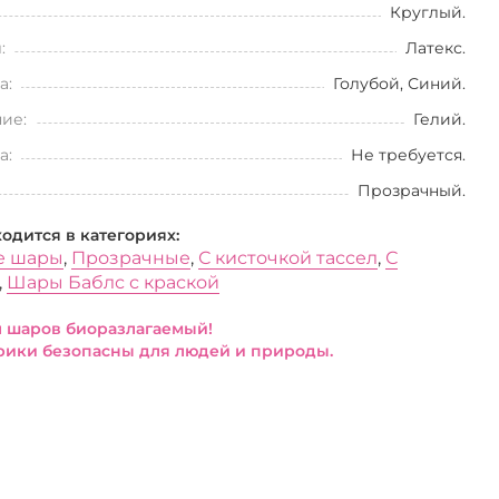
Круглый.
:
Латекс.
а:
Голубой, Синий.
ие:
Гелий.
а:
Не требуется.
Прозрачный.
ходится в категориях:
е шары
,
Прозрачные
,
С кисточкой тассел
,
С
,
Шары Баблс с краской
 шаров биоразлагаемый!
ики безопасны для людей и природы.