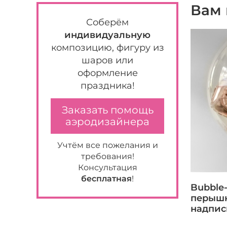
Вам 
Соберём
индивидуальную
композицию, фигуру из
шаров или
оформление
праздника!
Заказать помощь
аэродизайнера
Учтём все пожелания и
требования!
Консультация
бесплатная
!
Bubble
перышк
надпи