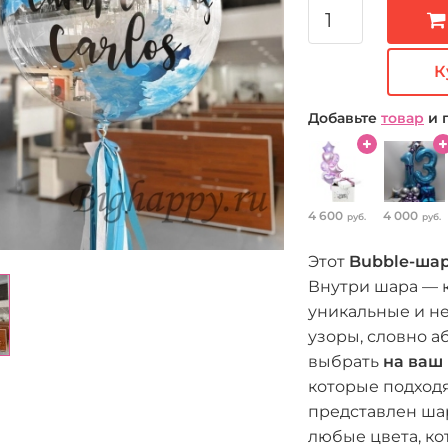
К
Добавьте
товар
и 
4 600
4 000
руб.
руб.
Этот
Bubble-ша
Внутри шара — к
уникальные и н
узоры, словно а
выбрать
на ваш 
которые подход
представлен шар
любые цвета, ко