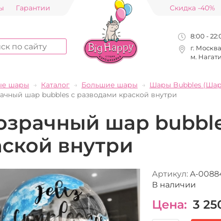
ы
Гарантии
Скидка -40%
8:00 - 22
г. Москв
м. Нагат
ые шары
Каталог
Большие шары
Шары Bubbles (Шар
ачный шар bubbles c разводами краской внутри
озрачный шар bubble
аской внутри
Артикул:
A-0088
В наличии
Цена:
3 25