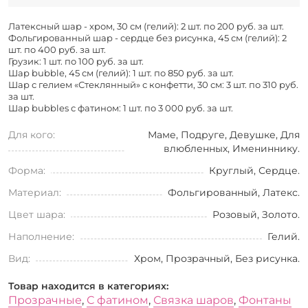
Латексный шар - хром, 30 см (гелий): 2 шт. по
200 руб. за шт.
Фольгированный шар - сердце без рисунка, 45 см (гелий): 2
шт. по
400 руб. за шт.
Грузик: 1 шт. по
100 руб. за шт.
Шар bubble, 45 см (гелий): 1 шт. по
850 руб. за шт.
Шар с гелием «Стеклянный» с конфетти, 30 см: 3 шт. по
310 руб.
за шт.
Шар bubbles с фатином: 1 шт. по
3 000 руб. за шт.
Для кого:
Маме, Подруге, Девушке, Для
влюбленных, Имениннику.
Форма:
Круглый, Сердце.
Материал:
Фольгированный, Латекс.
Цвет шара:
Розовый, Золото.
Наполнение:
Гелий.
Вид:
Хром, Прозрачный, Без рисунка.
Товар находится в категориях:
Прозрачные
,
С фатином
,
Связка шаров
,
Фонтаны