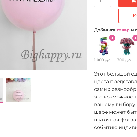
К
Добавьте
товар
и 
1 000
300
руб.
руб.
Этот большой о
цвета представ
самых разнообра
это возможност
вашему выбору, 
шаре может быт
шуточная фраза 
событию индивид