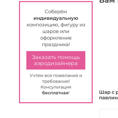
Вам 
Соберём
индивидуальную
композицию, фигуру из
шаров или
оформление
праздника!
Заказать помощь
аэродизайнера
Учтём все пожелания и
требования!
Консультация
Шар с 
бесплатная
!
павлин