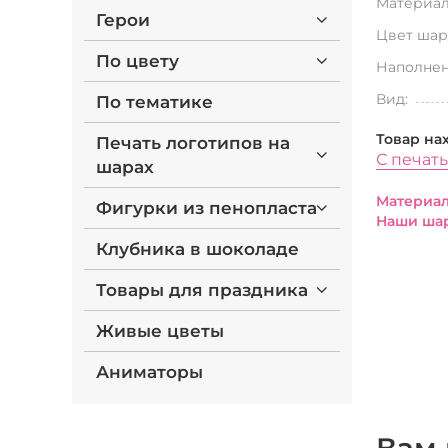
Материал
Герои
Цвет шар
По цвету
Наполнен
Вид:
По тематике
Товар на
Печать логотипов на
С печат
шарах
Материал
Фигурки из пенопласта
Наши шар
Клубника в шоколаде
Товары для праздника
Живые цветы
Аниматоры