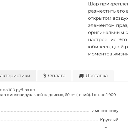
Шар прикреплен 
разместить его 
открытом воздух
элементом праз
оригинальным с
настроение. Это
юбилеев, дней 
моментов жизни
актеристики
Оплата
Доставка
т. по
100 руб. за шт.
р с индивидуальной надписью, 60 см (гелий): 1 шт. по
1 900
Имениннику.
Круглый.