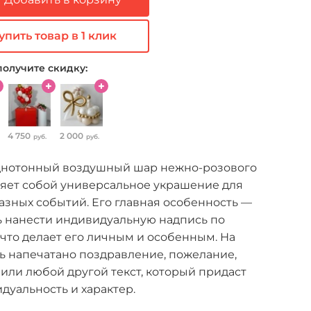
упить товар в 1 клик
получите скидку:
4 750
2 000
руб.
руб.
днотонный воздушный шар нежно-розового
ляет собой универсальное украшение для
зных событий. Его главная особенность —
ь нанести индивидуальную надпись по
что делает его личным и особенным. На
ь напечатано поздравление, пожелание,
или любой другой текст, который придаст
уальность и характер.