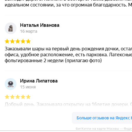
БигХэппи на карте Москвы — Янде