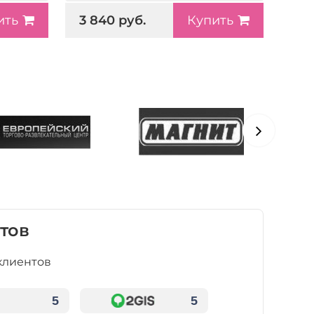
3 840 руб.
ить
Купить
тов
клиентов
5
5