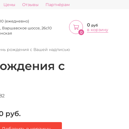
Цены
Отзывы
Партнёрам
:00 (ежедневно)
0
руб
а, Варшавское шоссе, 26с10
в корзину
0
инская
ень рождения с Вашей надписью
рождения с
82
0
руб.
Добавить в корзину