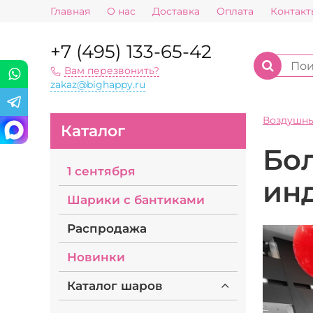
Главная
О нас
Доставка
Оплата
Контакт
+7 (495) 133-65-42
Вам перезвонить?
zakaz@bighappy.ru
Воздушн
Каталог
Бо
1 сентября
ин
Шарики с бантиками
Распродажа
Новинки
Каталог шаров