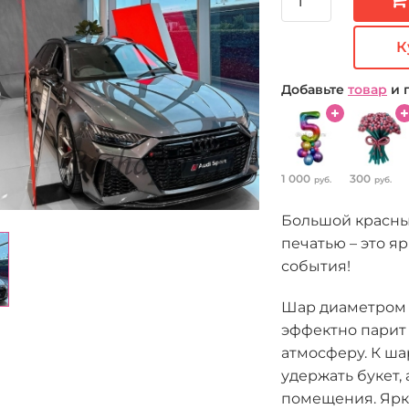
К
Добавьте
товар
и 
1 000
300
руб.
руб.
Большой красны
печатью – это я
события!
Шар диаметром 
эффектно парит 
атмосферу. К ша
удержать букет,
помещения. Ярк