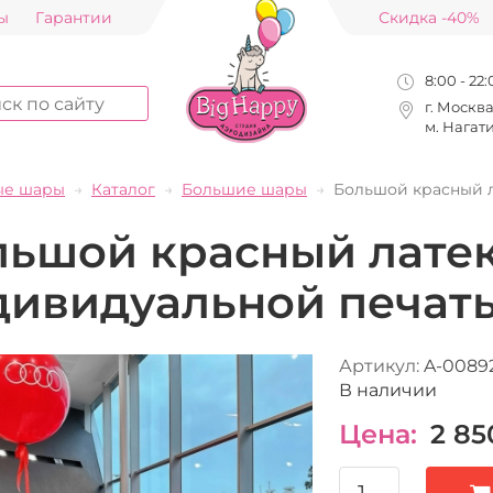
ы
Гарантии
Скидка -40%
8:00 - 22
г. Москв
м. Нагат
ые шары
Каталог
Большие шары
Большой красный 
льшой красный лате
дивидуальной печат
Артикул:
A-0089
В наличии
Цена:
2 85