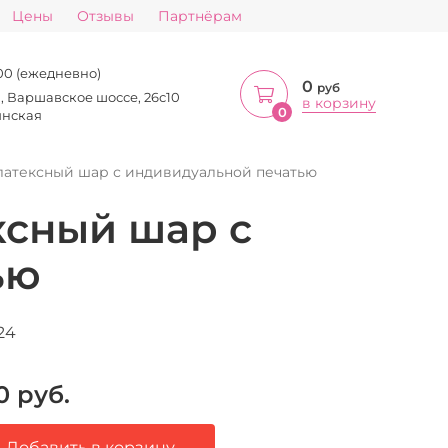
Цены
Отзывы
Партнёрам
:00 (ежедневно)
0
руб
а, Варшавское шоссе, 26с10
в корзину
0
инская
латексный шар с индивидуальной печатью
ксный шар с
ью
24
0
руб.
Добавить в корзину